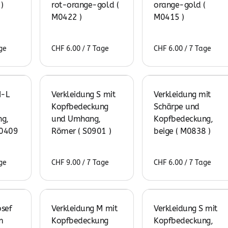
)
rot-orange-gold (
orange-gold (
M0422 )
M0415 )
/
/
M-L
Verkleidung S mit
Verkleidung mit
Kopfbedeckung
Schärpe und
g,
und Umhang,
Kopfbedeckung,
L0409
Römer ( S0901 )
beige ( M0838 )
/
/
sef
Verkleidung M mit
Verkleidung S mit
m
Kopfbedeckung
Kopfbedeckung,