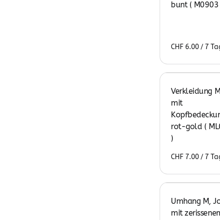
bunt ( M0903 
/
Verkleidung 
mit
Kopfbedeckun
rot-gold ( M
)
/
Umhang M, Jo
mit zerissene