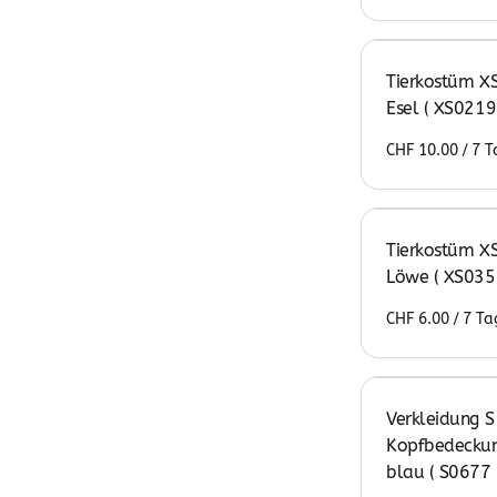
Meeres-Welt
Tier-Welt
Tierkostüm XS
Esel ( XS0219
Wüsten-Welt
/
Tierkostüm XS
Löwe ( XS035
/
Verkleidung S
Kopfbedeckun
blau ( S0677 