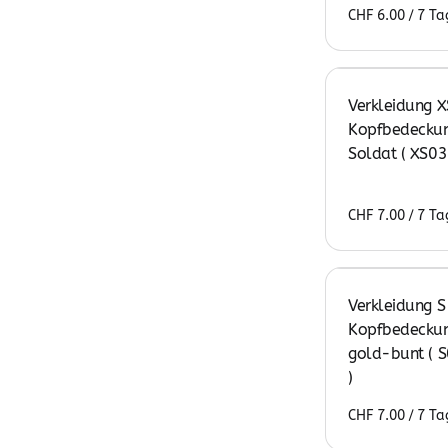
/
Verkleidung X
Kopfbedeckun
Soldat ( XS03
/
Verkleidung S
Kopfbedeckun
gold-bunt ( 
)
/