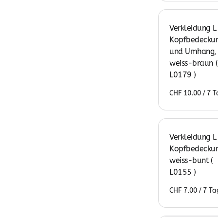
Verkleidung L
Kopfbedecku
und Umhang,
weiss-braun (
L0179 )
/
Verkleidung L
Kopfbedeckun
weiss-bunt (
L0155 )
/