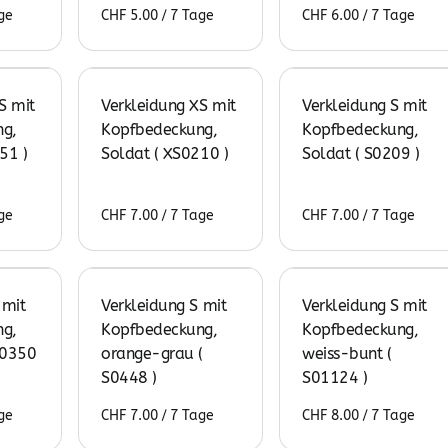
/
/
S mit
Verkleidung XS mit
Verkleidung S mit
g,
Kopfbedeckung,
Kopfbedeckung,
51 )
Soldat ( XS0210 )
Soldat ( S0209 )
/
/
 mit
Verkleidung S mit
Verkleidung S mit
g,
Kopfbedeckung,
Kopfbedeckung,
S0350
orange-grau (
weiss-bunt (
S0448 )
S01124 )
/
/