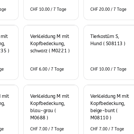
/
/
 mit
Verkleidung M mit
Tierkostüm S,
g,
Kopfbedeckung,
Hund ( S08113 )
235 )
schwarz ( M0221 )
/
/
 mit
Verkleidung M mit
Verkleidung M mit
g,
Kopfbedeckung,
Kopfbedeckung,
blau-grau (
beige-bunt (
M0688 )
M08110 )
/
/