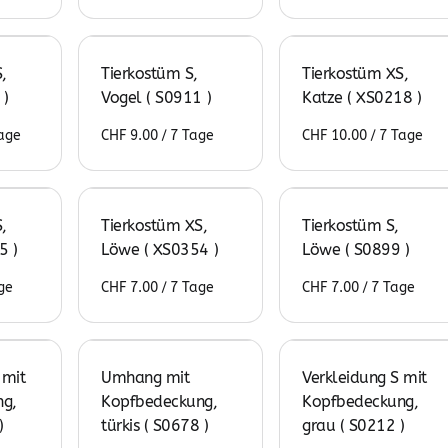
,
Tierkostüm S,
Tierkostüm XS,
 )
Vogel ( S0911 )
Katze ( XS0218 )
/
/
,
Tierkostüm XS,
Tierkostüm S,
5 )
Löwe ( XS0354 )
Löwe ( S0899 )
/
/
 mit
Umhang mit
Verkleidung S mit
g,
Kopfbedeckung,
Kopfbedeckung,
)
türkis ( S0678 )
grau ( S0212 )