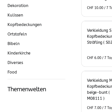
Dekoration
/
Kulissen
Kopfbedeckungen
Verkleidung S
Ortstafeln
Kopfbedeckun
Sträfling ( S0
Bibeln
Kinderkirche
/
Diverses
Food
Verkleidung M
Kopfbedeckun
Themenwelten
beige-bunt (
M08111 )
Königs-Welt
/
Soldaten-Welt